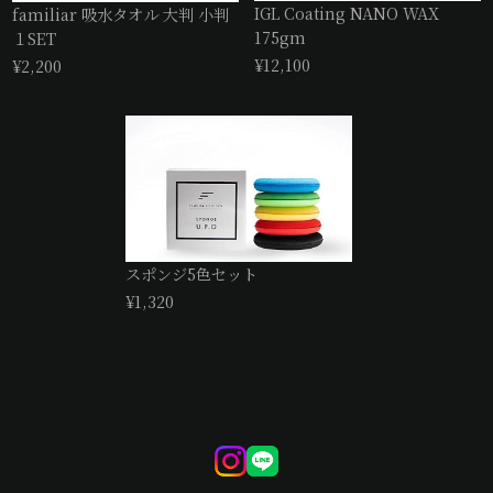
IGL Coating NANO WAX
familiar 吸水タオル 大判 小判
175gm
１SET
¥12,100
¥2,200
スポンジ5色セット
¥1,320