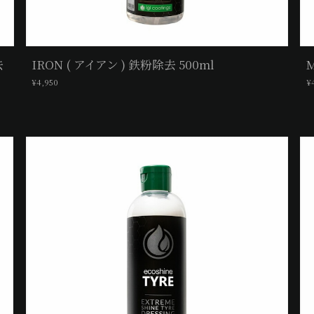
去
IRON ( アイアン ) 鉄粉除去 500ml
M
¥4,950
¥