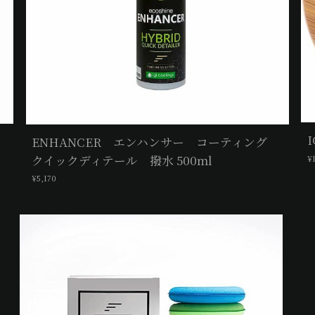
I
ENHANCER エンハンサー コーティング
クイックディテール 撥水 500ml
¥
¥5,170